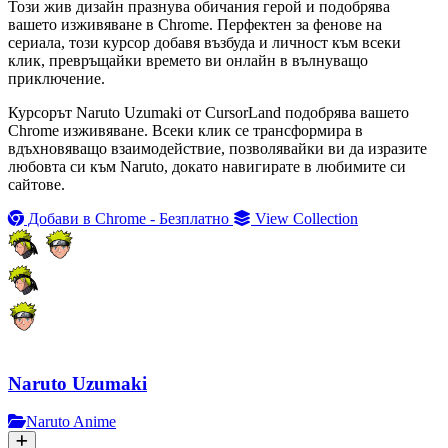
Този жив дизайн празнува обичания герой и подобрява
вашето изживяване в Chrome. Перфектен за фенове на
сериала, този курсор добавя възбуда и личност към всеки
клик, превръщайки времето ви онлайн в вълнуващо
приключение.
Курсорът Naruto Uzumaki от CursorLand подобрява вашето
Chrome изживяване. Всеки клик се трансформира в
вдъхновяващо взаимодействие, позволявайки ви да изразите
любовта си към Naruto, докато навигирате в любимите си
сайтове.
Добави в Chrome - Безплатно
View Collection
Naruto Uzumaki
Naruto Anime