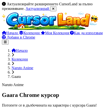
Актуализирайте разширението CursorLand за пълно
преживяване.
Актуализирай
Начало
Колекции
Моя Колекция
Как да използвам
Добави в Chrome
Начало
Колекции
Naruto Anime
Gaara
Naruto Anime
Gaara Chrome курсор
Потопете се в дълбочината на характера с курсора Gaara!