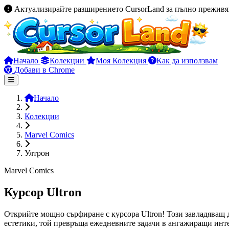
Актуализирайте разширението CursorLand за пълно преживя
Начало
Колекции
Моя Колекция
Как да използвам
Добави в Chrome
Начало
Колекции
Marvel Comics
Ултрон
Marvel Comics
Курсор Ultron
Открийте мощно сърфиране с курсора Ultron! Този завладяващ д
естетики, той превръща ежедневните задачи в ангажиращи инте