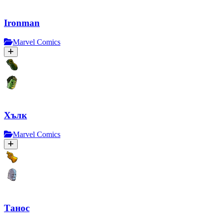
Ironman
Marvel Comics
Хълк
Marvel Comics
Танос