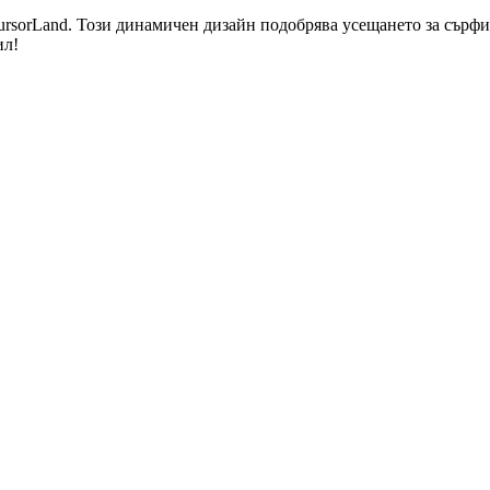
ursorLand. Този динамичен дизайн подобрява усещането за сърфир
ил!