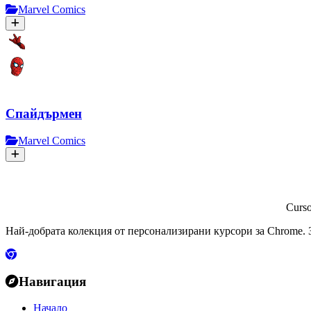
Marvel Comics
Спайдърмен
Marvel Comics
Curs
Най-добрата колекция от персонализирани курсори за Chrome. З
Навигация
Начало