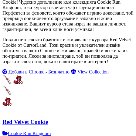
Cookie! Чудесно допълнение към колекцията Cookie Run
Kingdom, този курсор съчетава чар с функционалност.
Перфектен за феновете, които обожават игриво докосване, той
превръща обикновеното браузване в забавно и живо
изживяване. Вашият курсор става израз на вашата личност,
гарантирайки, че всеки клик носи усмивка!
Повдигнете своята браузинг изживяване с курсора Red Velvet
Cookie от CursorLand. Този красив и увлекателен дизайн
обогатява вашето Chrome изживяване, правейки всеки клик
по-приятен. Лесен за инсталиране, той ви позволява да
изразите своя стил, докато навигирате в интернет!
Добави в Chrome - Безплатно
View Collection
Red Velvet Cookie
Cookie Run Kingdom