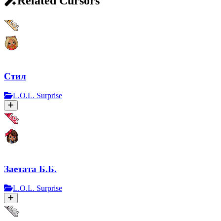
Related Cursors
Стил
L.O.L. Surprise
Заетата Б.Б.
L.O.L. Surprise