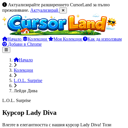
Актуализирайте разширението CursorLand за пълно
преживяване.
Актуализирай
Начало
Колекции
Моя Колекция
Как да използвам
Добави в Chrome
Начало
Колекции
L.O.L. Surprise
Лейди Дива
L.O.L. Surprise
Курсор Lady Diva
Влезте в елегантността с нашия курсор Lady Diva! Този