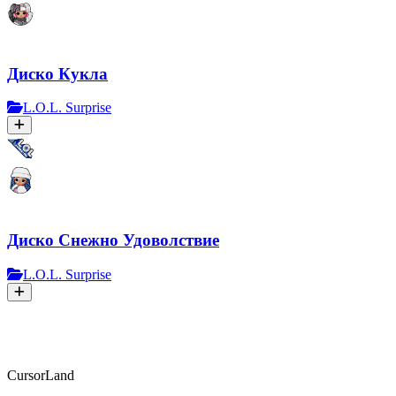
Диско Кукла
L.O.L. Surprise
Диско Снежно Удоволствие
L.O.L. Surprise
CursorLand