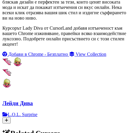
бляскав дизайн е перфектен за тези, които ценят високата
мода и искат да покажат изтънчения си вкус онлайн. Нека
всеки клик отразява вашия шик стил и издигне сърфирането
ви на ново ниво.
Курсорът Lady Diva от CursorLand добавя изтънченост към
вашето Chrome изживяване, правейки всяко взаимодействие
луксозно. Подобрете онлайн присъствието си с този стилен
акцент!
Добави в Chrome - Безплатно
View Collection
Лейди Дива
L.O.L. Surprise