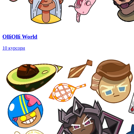
OlliOlli World
10 курсори