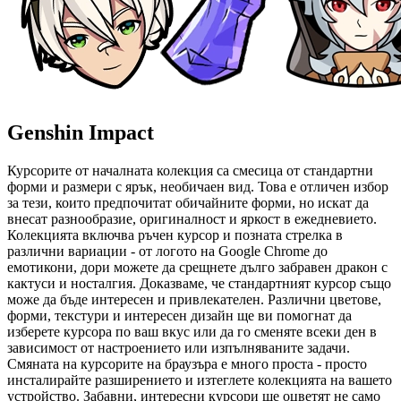
Genshin Impact
Курсорите от началната колекция са смесица от стандартни
форми и размери с ярък, необичаен вид. Това е отличен избор
за тези, които предпочитат обичайните форми, но искат да
внесат разнообразие, оригиналност и яркост в ежедневието.
Колекцията включва ръчен курсор и позната стрелка в
различни вариации - от логото на Google Chrome до
емотикони, дори можете да срещнете дълго забравен дракон с
кактуси и носталгия. Доказваме, че стандартният курсор също
може да бъде интересен и привлекателен. Различни цветове,
форми, текстури и интересен дизайн ще ви помогнат да
изберете курсора по ваш вкус или да го сменяте всеки ден в
зависимост от настроението или изпълняваните задачи.
Смяната на курсорите на браузъра е много проста - просто
инсталирайте разширението и изтеглете колекцията на вашето
устройство. Забавни, интересни курсори ще оцветят не само